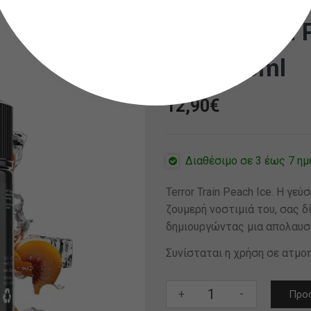
Terror Train
25ml/75ml
12,90
€
Διαθέσιμο σε 3 έως 7 ημ
Terror Train Peach Ice. Η γ
ζουμερή νοστιμιά του, σας δ
δημιουργώντας μια απολαυστ
Συνίσταται η χρήση σε ατμοπ
Terror
+
-
Προσ
Train