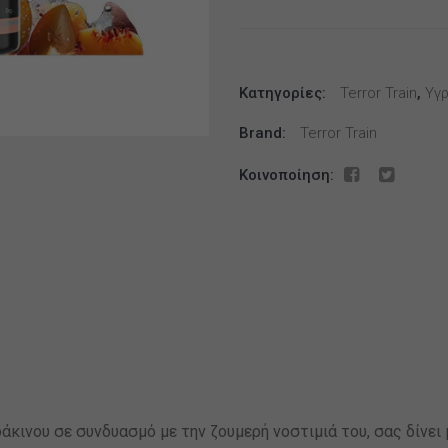
Peach
Ice
Vapeshot
Κατηγορίες:
25ml/75ml
Terror Train
,
Υγρ
ποσότητα
Brand:
Terror Train
Κοινοποίηση:
οδάκινου σε συνδυασμό με την ζουμερή νοστιμιά του, σας δίνε