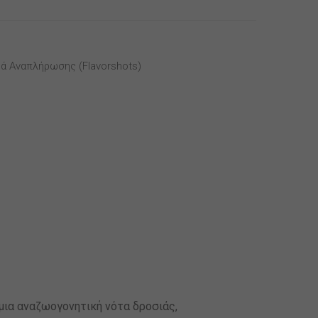
ά Αναπλήρωσης (flavorshots)
ι μια αναζωογονητική νότα δροσιάς,