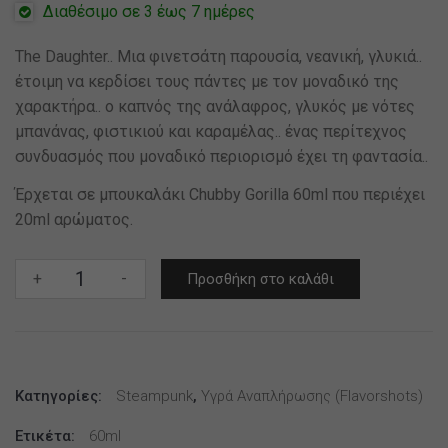
Διαθέσιμο σε 3 έως 7 ημέρες
The Daughter.. Μια φινετσάτη παρουσία, νεανική, γλυκιά..
έτοιμη να κερδίσει τους πάντες με τον μοναδικό της
χαρακτήρα.. ο καπνός της ανάλαφρος, γλυκός με νότες
μπανάνας, φιστικιού και καραμέλας.. ένας περίτεχνος
συνδυασμός που μοναδικό περιορισμό έχει τη φαντασία..
Έρχεται σε μπουκαλάκι Chubby Gorilla 60ml που περιέχει
20ml αρώματος.
STEAMPUNK
+
-
Προσθήκη στο καλάθι
FLAVOR
SPECIAL
EDITION
NO1
Κατηγορίες:
ποσότητα
Steampunk
,
Υγρά Αναπλήρωσης (flavorshots)
Ετικέτα:
60ml