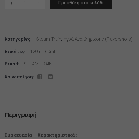
Steam
+
-
Προσθήκη στο καλάθι
Train
Old
Stations
BBW
Κατηγορίες:
120ml
Steam Train
,
Υγρά Αναπλήρωσης (flavorshots)
ποσότητα
Ετικέτες:
120ml
,
60ml
Brand:
STEAM TRAIN
Κοινοποίηση:
Περιγραφή
Συσκευασία – Χαρακτηριστικά :