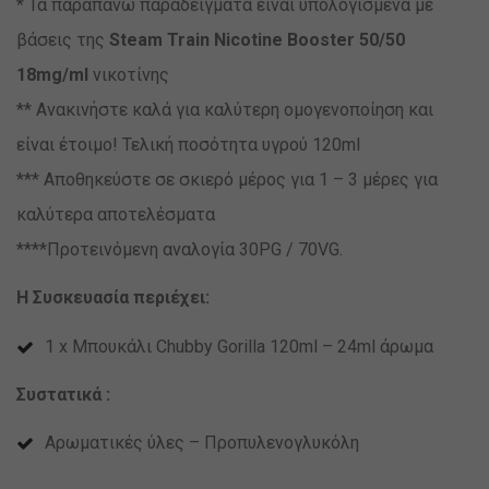
* Τα παραπάνω παραδείγματα είναι υπολογισμένα με
βάσεις της
Steam Train Nicotine Booster 50/50
18mg/ml
νικοτίνης
** Ανακινήστε καλά για καλύτερη ομογενοποίηση και
είναι έτοιμο! Τελική ποσότητα υγρού 120ml
*** Αποθηκεύστε σε σκιερό μέρος για 1 – 3 μέρες για
καλύτερα αποτελέσματα
****Προτεινόμενη αναλογία 30PG / 70VG.
Η Συσκευασία περιέχει:
1 x Μπουκάλι Chubby Gorilla 120ml – 24ml άρωμα
Συστατικά :
Αρωματικές ύλες – Προπυλενογλυκόλη