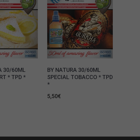
A 30/60ML
BY NATURA 30/60ML
T * TPD *
SPECIAL TOBACCO * TPD
*
5,50
€