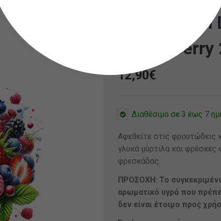
Steam Train 
Forest Berry
12,90
€
Διαθέσιμο σε 3 έως 7 ημ
Αφεθείτε στις φρουτώδεις 
γλυκά μύρτιλα και φρέσκες 
φρεσκάδας.
ΠΡΟΣΟΧΗ: Το συγκεκριμένο
αρωματικό υγρό που πρέπει
δεν είναι έτοιμο προς χρήσ