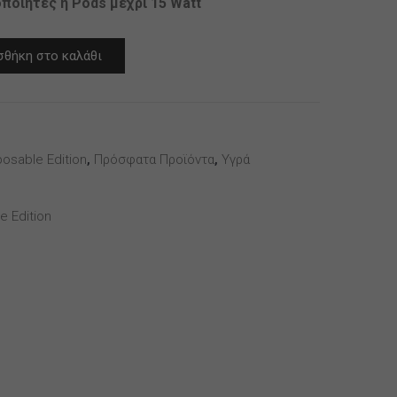
οποιητές ή Pods μέχρι 15 Watt
θήκη στο καλάθι
osable Edition
,
Πρόσφατα Προϊόντα
,
Υγρά
e Edition