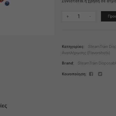
Συνίσταται η χρήση σε ατμ
Steam
+
-
Προσ
Train
Disposable
Edition
Forest
Κατηγορίες:
Berry
SteamTrain Disp
Αναπλήρωσης (flavorshots)
20/60ml
ποσότητα
Brand:
SteamTrain Disposabl
Κοινοποίηση:
ίες