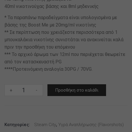
40ml νικοτινούχας βάσης και 8ml μηδενικής
* Τα παραπάνω παραδείγματα είναι υπολογισμένα με
βάσης της Boost Me με 20mg/ml νικοτίνης
** Σε περίπτωση που χρειάζεστε περισσότερα από 1
μπουκαλάκια νικοτίνης συνιστάται να ανακινείται καλά
πριν την προσθήκη του επόμενου
*** Το αρχικό άρωμα των 12ml που περιέχεται θεωρείτε
από τον κατασκευαστή PG
****Προτεινόμενη αναλογία 30PG / 70VG.
Steam
+
-
Προσθήκη στο καλάθι
City
Traditional
12ml
(60ml)
Κατηγορίες:
ποσότητα
Steam City
,
Υγρά Αναπλήρωσης (flavorshots)