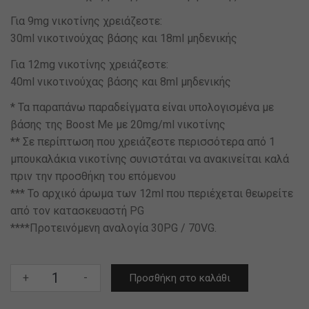
Για 9mg νικοτίνης χρειάζεστε:
30ml νικοτινούχας βάσης και 18ml μηδενικής
Για 12mg νικοτίνης χρειάζεστε:
40ml νικοτινούχας βάσης και 8ml μηδενικής
* Τα παραπάνω παραδείγματα είναι υπολογισμένα με
βάσης της Boost Me με 20mg/ml νικοτίνης
** Σε περίπτωση που χρειάζεστε περισσότερα από 1
μπουκαλάκια νικοτίνης συνιστάται να ανακινείται καλά
πριν την προσθήκη του επόμενου
*** Το αρχικό άρωμα των 12ml που περιέχεται θεωρείτε
από τον κατασκευαστή PG
****Προτεινόμενη αναλογία 30PG / 70VG.
Steam
+
-
Προσθήκη στο καλάθι
City
OBI