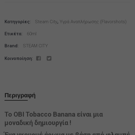
Tobacco
Banana
Κατηγορίες:
12ml
Steam City
,
Υγρά Αναπλήρωσης (flavorshots)
(60ml)
Ετικέτα:
60ml
ποσότητα
Brand:
STEAM CITY
Κοινοποίηση:
Περιγραφή
Το OBI Tobacco Banana είναι μια
μοναδική δημιουργία !
Ένα γκουρμέ άρωμα με βάση από φλαμπέ