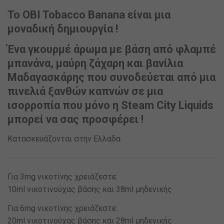
Το OBI Tobacco Banana είναι μια
μοναδική δημιουργία !
Ένα γκουρμέ άρωμα με βάση από φλαμπέ
μπανάνα, μαύρη ζάχαρη και βανίλια
Μαδαγασκάρης που συνοδεύεται από μια
πινελιά ξανθών καπνών σε μια
ισορροπία που μόνο η Steam City Liquids
μπορεί να σας προσφέρει !
Κατασκευάζονται στην Ελλαδα
Για 3mg νικοτίνης χρειάζεστε:
10ml νικοτινούχας βάσης και 38ml μηδενικής
Για 6mg νικοτίνης χρειάζεστε:
20ml νικοτινούχας βάσης και 28ml μηδενικής