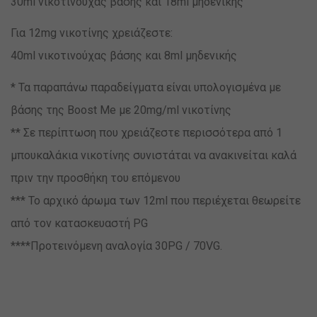
30ml νικοτινούχας βάσης και 18ml μηδενικής
Για 12mg νικοτίνης χρειάζεστε:
40ml νικοτινούχας βάσης και 8ml μηδενικής
* Τα παραπάνω παραδείγματα είναι υπολογισμένα με
βάσης της Boost Me με 20mg/ml νικοτίνης
** Σε περίπτωση που χρειάζεστε περισσότερα από 1
μπουκαλάκια νικοτίνης συνιστάται να ανακινείται καλά
πριν την προσθήκη του επόμενου
*** Το αρχικό άρωμα των 12ml που περιέχεται θεωρείτε
από τον κατασκευαστή PG
****Προτεινόμενη αναλογία 30PG / 70VG.