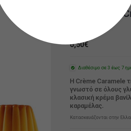
Steam City 
(60ml)
6,50
€
Διαθέσιμο σε 3 έως 7 ημ
Η Crème Caramele τ
γνωστό σε όλους γλ
κλασική κρέμα βανί
καραμέλας.
Κατασκευάζονται στην Ελλ