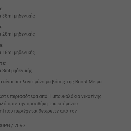
ε:
ι 38ml μηδενικής
ε:
ι 28ml μηδενικής
ε:
ι 18ml μηδενικής
τε:
ι 8ml μηδενικής
 είναι υπολογισμένα με βάσης της Boost Me με
εστε περισσότερα από 1 μπουκαλάκια νικοτίνης
καλά πριν την προσθήκη του επόμενου
ml που περιέχεται θεωρείτε από τον
30PG / 70VG.