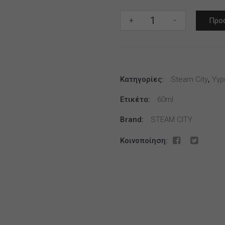
Steam
+
-
Προσ
City
Creme
Caramele
12ml
Κατηγορίες:
(60ml)
Steam City
,
Υγρ
ποσότητα
Ετικέτα:
60ml
Brand:
STEAM CITY
Κοινοποίηση: