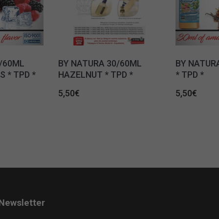
/60ML
BY NATURA 30/60ML
BY NATURA
 * TPD *
HAZELNUT * TPD *
* TPD *
5,50
€
5,50
€
Newsletter