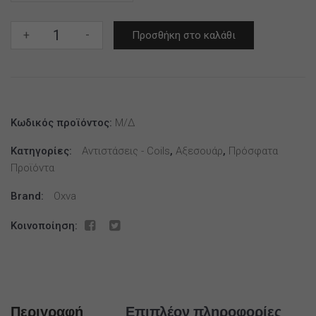
Oxva
+
-
Προσθήκη στο καλάθι
Xlim
Top
Fill
Cartridge
SS
Κωδικός προϊόντος:
Μ/Δ
2ml
Κατηγορίες:
Αντιστάσεις - Coils
,
Αξεσουάρ
,
Πρόσφατα
ποσότητα
Προϊόντα
Brand:
Oxva
Κοινοποίηση:
Περιγραφή
Επιπλέον πληροφορίες