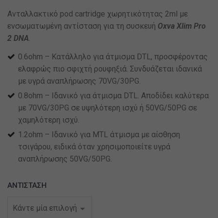
Aνταλλακτικό pod cartridge χωρητικότητας 2ml με
ενσωματωμένη αντίσταση για τη συσκευή
Oxva Xlim Pro
2 DNA
.
0.6ohm – Κατάλληλο για άτμισμα DTL, προσφέροντας
ελαφρώς πιο σφιχτή ρουφηξιά. Συνδυάζεται ιδανικά
με υγρά αναπλήρωσης 70VG/30PG.
0.8ohm – Ιδανικό για άτμισμα DTL. Αποδίδει καλύτερα
με 70VG/30PG σε υψηλότερη ισχύ ή 50VG/50PG σε
χαμηλότερη ισχύ.
1.2ohm – Ιδανικό για MTL άτμισμα με αίσθηση
τσιγάρου, ειδικά όταν χρησιμοποιείτε υγρά
αναπλήρωσης 50VG/50PG.
ΑΝΤΊΣΤΑΣΗ