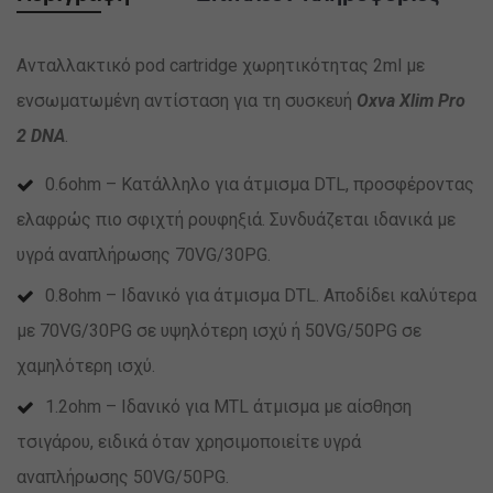
Aνταλλακτικό pod cartridge χωρητικότητας 2ml με
ενσωματωμένη αντίσταση για τη συσκευή
Oxva Xlim Pro
2 DNA
.
0.6ohm – Κατάλληλο για άτμισμα DTL, προσφέροντας
ελαφρώς πιο σφιχτή ρουφηξιά. Συνδυάζεται ιδανικά με
υγρά αναπλήρωσης 70VG/30PG.
0.8ohm – Ιδανικό για άτμισμα DTL. Αποδίδει καλύτερα
με 70VG/30PG σε υψηλότερη ισχύ ή 50VG/50PG σε
χαμηλότερη ισχύ.
1.2ohm – Ιδανικό για MTL άτμισμα με αίσθηση
τσιγάρου, ειδικά όταν χρησιμοποιείτε υγρά
αναπλήρωσης 50VG/50PG.