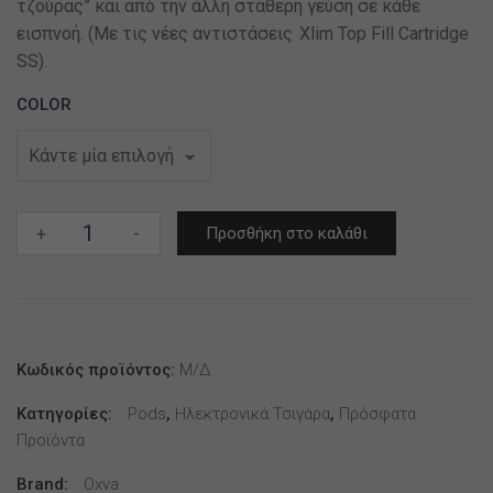
τζούρας” και από την άλλη σταθερή γεύση σε κάθε
εισπνοή. (Mε τις νέες αντιστάσεις Xlim Top Fill Cartridge
SS).
COLOR
OXVA
+
-
Προσθήκη στο καλάθι
Xlim
Pro
2
DNA
Pod
Κωδικός προϊόντος:
Μ/Δ
Kit
Κατηγορίες:
Pods
,
Ηλεκτρονικά Τσιγάρα
,
Πρόσφατα
ποσότητα
Προϊόντα
Brand:
Oxva