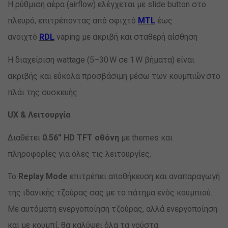
Η ρύθμιση αέρα (airflow) ελέγχεται με slide button στο
πλευρό, επιτρέποντας από σφιχτό
MTL
έως
ανοιχτό
RDL
vaping με ακριβή και σταθερή αίσθηση
Η διαχείριση wattage (5–30 W σε 1 W βήματα) είναι
ακριβής και εύκολα προσβάσιμη μέσω των κουμπιών στο
πλάι της συσκευής.
UX & Λειτουργία
Διαθέτει
0.56” HD TFT οθόνη
με themes και
πληροφορίες για όλες τις λειτουργίες.
Το
Replay Mode
επιτρέπει αποθήκευση και αναπαραγωγή
της ιδανικής τζούρας σας με το πάτημα ενός κουμπιού.
Με αυτόματη ενεργοποίηση τζούρας, αλλά ενεργοποίηση
και με κουμπί, θα καλύψει όλα τα γούστα.