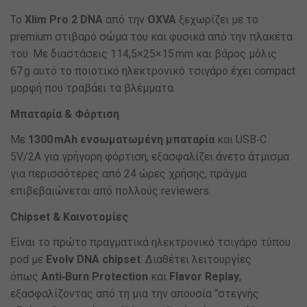
Το
Xlim Pro 2 DNA
από την
OXVA
ξεχωρίζει με το
premium στιβαρό σώμα του και φυσικά από την πλακέτα
του. Με διαστάσεις 114,5×25×15 mm και βάρος μόλις
67 g αυτό το ποιοτικό ηλεκτρονικό τσιγάρο έχει compact
μορφή που τραβάει τα βλέμματα.
Μπαταρία & Φόρτιση
Με
1300 mAh ενσωματωμένη μπαταρία
και USB‑C
5V/2A για γρήγορη φόρτιση, εξασφαλίζει άνετο άτμισμα
για περισσότερες από 24 ώρες χρήσης, πράγμα
επιβεβαιώνεται από πολλούς reviewers.
Chipset & Καινοτομίες
Είναι το πρώτο πραγματικά ηλεκτρονικό τσιγάρο τύπου
pod με
Evolv DNA chipset
. Διαθέτει λειτουργίες
όπως
Anti‑Burn Protection
και
Flavor Replay
,
εξασφαλίζοντας από τη μια την απουσία “στεγνής