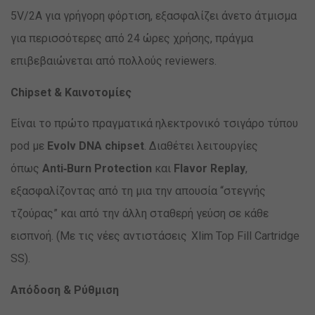
5V/2A για γρήγορη φόρτιση, εξασφαλίζει άνετο άτμισμα
για περισσότερες από 24 ώρες χρήσης, πράγμα
επιβεβαιώνεται από πολλούς reviewers.
Chipset & Καινοτομίες
Είναι το πρώτο πραγματικά ηλεκτρονικό τσιγάρο τύπου
pod με
Evolv DNA chipset
. Διαθέτει λειτουργίες
όπως
Anti‑Burn Protection
και
Flavor Replay
,
εξασφαλίζοντας από τη μια την απουσία “στεγνής
τζούρας” και από την άλλη σταθερή γεύση σε κάθε
εισπνοή. (Mε τις νέες αντιστάσεις Xlim Top Fill Cartridge
SS).
Απόδοση & Ρύθμιση