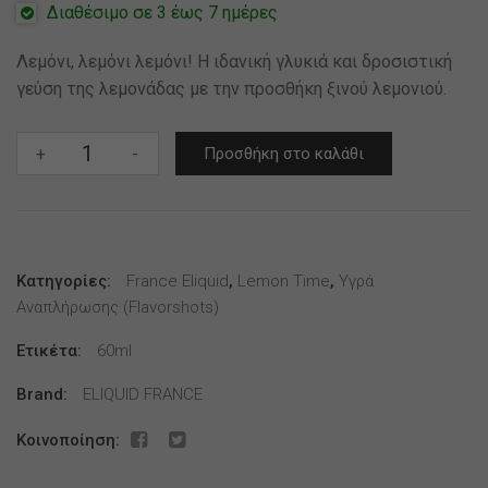
Διαθέσιμο σε 3 έως 7 ημέρες
Λεμόνι, λεμόνι λεμόνι! Η ιδανική γλυκιά και δροσιστική
γεύση της λεμονάδας με την προσθήκη ξινού λεμονιού.
Lemon
+
-
Προσθήκη στο καλάθι
Time
–
Lemon
60ml
Κατηγορίες:
(by:
France Eliquid
,
Lemon Time
,
Υγρά
Αναπλήρωσης (flavorshots)
Eliquid
France)
Ετικέτα:
60ml
ποσότητα
Brand:
ELIQUID FRANCE
Κοινοποίηση: