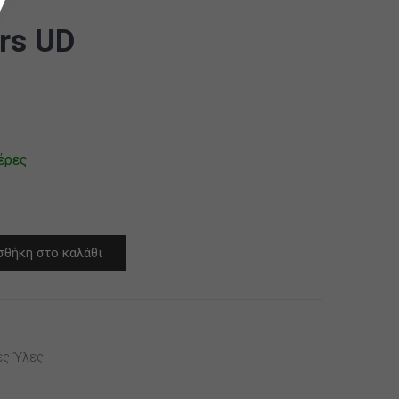
ers UD
έρες
θήκη στο καλάθι
ς Ύλες