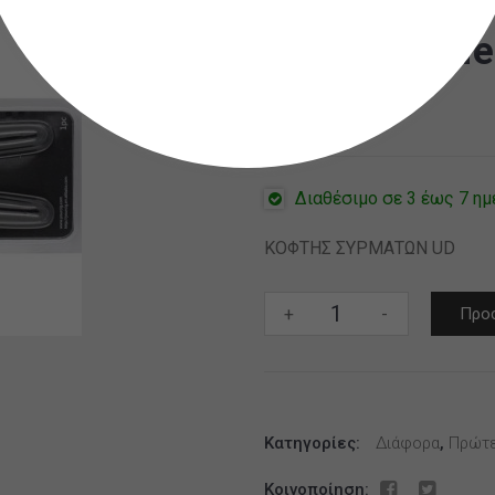
Diagonal Pli
14,00
€
Διαθέσιμο σε 3 έως 7 ημ
ΚΟΦΤΗΣ ΣΥΡΜΑΤΩΝ UD
Diagonal
+
-
Προσ
Pliers
UD
ποσότητα
Κατηγορίες:
Διάφορα
,
Πρώτε
Κοινοποίηση: