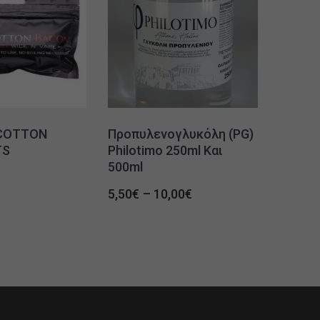
COTTON
Προπυλενογλυκόλη (PG)
TS
Philotimo 250ml Και
500ml
Price
5,50
€
–
10,00
€
range:
5,50€
through
10,00€