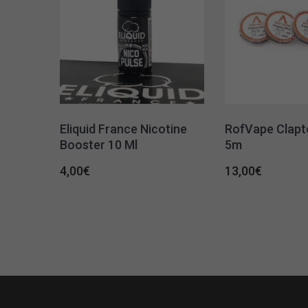
Εliquid France Nicotine
RofVape Clapt
Booster 10 Ml
5m
4,00
€
13,00
€