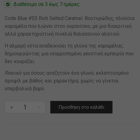
11,90€.
είναι:
Διαθέσιμο σε 3 έως 7 ημέρες
5,00€.
Code Blue #03 Rich Salted Caramel. Βουτυρώδης, πλούσια
καραμέλα που λιώνει στον ουρανίσκο, με μια διακριτική
αλλά χαρακτηριστική πινελιά θαλασσινού αλατιού.
Η αλμυρή νότα αναδεικνύει τη γλύκα της καραμέλας,
δημιουργώντας μια ισορροπημένη γευστική εμπειρία που
δεν κουράζει.
Ιδανικό για όσους αναζητούν ένα γλυκό, εκλεπτυσμένο
προφίλ με βάθος και χαρακτήρα, χωρίς να γίνεται
υπερβολικά βαρύ.
Code
+
-
Προσθήκη στο καλάθι
Blue
#03
Rich
Salted