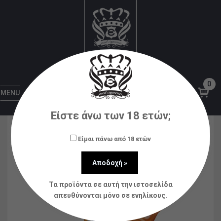
Αρχική
Υγρά αναπλήρωσης (flavorshots)
CODE
BLUE
Code Blue #03 Rich Salted Caramel
12ml/60ml
0
MENU
Είστε άνω των 18 ετών;
Είμαι πάνω από 18 ετών
Τα προϊόντα σε αυτή την ιστοσελίδα
απευθύνονται μόνο σε ενηλίκους.