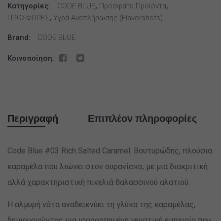
Κατηγορίες:
Caramel
CODE BLUE
,
Πρόσφατα Προϊόντα
,
ΠΡΟΣΦΟΡΕΣ
,
Υγρά Αναπλήρωσης (flavorshots)
12ml/60ml
ποσότητα
Brand:
CODE BLUE
Κοινοποίηση:
Περιγραφή
Επιπλέον πληροφορίες
Code Blue #03 Rich Salted Caramel. Βουτυρώδης, πλούσια
καραμέλα που λιώνει στον ουρανίσκο, με μια διακριτική
αλλά χαρακτηριστική πινελιά θαλασσινού αλατιού.
Η αλμυρή νότα αναδεικνύει τη γλύκα της καραμέλας,
δημιουργώντας μια ισορροπημένη γευστική εμπειρία που