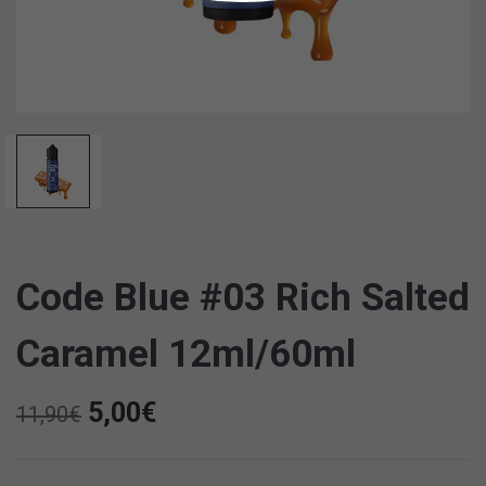
Code Blue #03 Rich Salted
Caramel 12ml/60ml
Original
Η
5,00
€
11,90
€
price
τρέχουσα
was:
τιμή