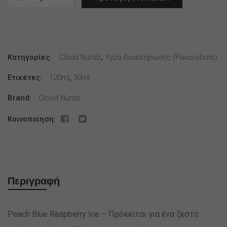
Nurdz
Peach
Blue
Raspberry
Κατηγορίες:
Pod
Cloud Nurdz
,
Υγρά Αναπλήρωσης (flavorshots)
Edition
Ετικέτες:
120ml
,
30ml
Iced
30ml/120ml
Brand:
Cloud Nurdz
(Ροδάκινο,
Κοινοποίηση:
Σμέουρο
&
Πάγος)
(Flavour
Shots)
Περιγραφή
ποσότητα
Peach Blue Raspberry Ice – Πρόκειται για ένα ζεστό