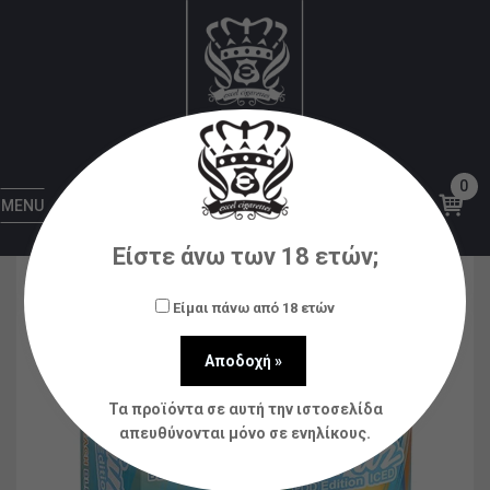
Αρχική
Υγρά αναπλήρωσης (flavorshots)
Cloud
Nurdz
Cloud Nurdz Peach Blue Raspberry Pod
Edition Iced 30ml/120ml (Ροδάκινο, Σμέουρο &
Πάγος) (Flavour Shots)
0
MENU
Είστε άνω των 18 ετών;
Είμαι πάνω από 18 ετών
Τα προϊόντα σε αυτή την ιστοσελίδα
απευθύνονται μόνο σε ενηλίκους.