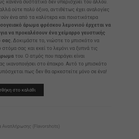
ς κανένα συστατικό δεν υπερισχύει του άλλου.
αλλά ούτε πολύ όξινο, αντιθέτως έχει αναλογίες
τούν ένα από τα καλύτερα και ποιοτικότερα
σογειακό άρωμα φρέσκου λεμονιού έρχεται να
για να προκαλέσουν ένα χείμαρρο γευστικής
 σας.
Δοκιμάστε το, νιώστε το μπισκότο να
 στόμα σας και εκεί το λεμόνι να ξυπνά τις
άρωμα
του. Ο ατμός που παράγει είναι
ας ικανοποιήσει στο έπακρο. Αυτό το μπισκότο
 υπόσχεται πως δεν θα αρκεστείτε μόνο σε ένα!
θήκη στο καλάθι
ά Αναπλήρωσης (flavorshots)