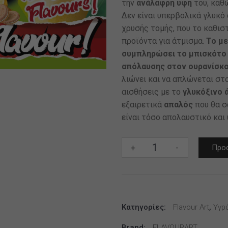
την
ανάλαφρη υφή
του, καθώ
Δεν είναι υπερβολικά γλυκό 
χρυσής τομής, που το καθισ
προϊόντα για άτμισμα.
Το με
συμπληρώσει το μπισκότο 
απόλαυσης στον ουρανίσκο
λιώνει και να απλώνεται στο
αισθήσεις με το
γλυκόξινο 
εξαιρετικά
απαλός
που θα σ
είναι τόσο απολαυστικό και
BY
+
-
Προσ
FLAVOURART
100ML
-
LEMON
Κατηγορίες:
COOKIE
Flavour Art
,
Υγρ
(ΛΕΜΟΝΙ
Brand:
FLAVOURART