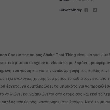
&
ΣΠΙΤΙΚΑ
Κοινοποίηση:
ΜΠΙΣΚΟΤΑ)
ποσότητα
mon Cookie της σειράς Shake That Thing
είναι μία γκουρμέ 
σπιτικά μπισκότα έχουν συνδυαστεί με λεμόνι προσφέροντ
ημένη του γεύση
και για την
ανάλαφρη υφή
του, καθώς κανέν
ως έχει αναλογίες χρυσής τομής, που το καθιστούν ένα από τ
ού έρχεται να συμπληρώσει το μπισκότο για να προκαλέσ
ο να λιώνει και να απλώνεται στο στόμα σας και εκεί το λεμ
ά
απαλός
που θα σας ικανοποιήσει στο έπακρο. Αυτό το μπισ