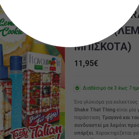
BY FLAVOUR
COOKIE (ΛΕΜ
ΜΠΙΣΚΟΤΑ)
11,95
€
Διαθέσιμο σε 3 έως 7 ημ
Ένα γλύκισμα για εκλεκτούς
Shake That Thing
είναι μία 
παράσταση.
Τραγανά και τα
συνδυαστεί με λεμόνι προσ
υπάρξει.
Χαρακτηρίζεται γι