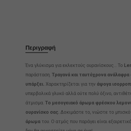
Περιγραφή
Ένα γλύκισμα για εκλεκτούς ουρανίσκους… Το
Le
παράσταση.
Τραγανά και ταυτόχρονα ανάλαφρα 
υπάρξει.
Χαρακτηρίζεται για την
άψογα ισορροπ
υπερβολικά γλυκό αλλά ούτε πολύ όξινο, αντιθέτ
άτμισμα.
Το μεσογειακό άρωμα φρέσκου λεμονι
ουρανίσκο σας.
Δοκιμάστε το, νιώστε το μπισκότ
άρωμα
του. Ο ατμός που παράγει είναι εξαιρετικ
δεν θα αρκεστείτε μόνο σε ένα!