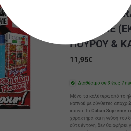
BY FLAVOUR
SUPREME (Ε
ΠΟΥΡΟΥ & Κ
11,95
€
Διαθέσιμο σε 3 έως 7 ημ
Μόνο τα καλύτερα από το ηλ
καπνού με σύνθετες αποχρώσ
καπνά. Το
Cuban Supreme τη
χαρακτήρα και η γεύση του δ
ούτε έντονη, δεν θα αφήσει 