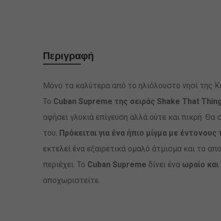
Περιγραφή
Μόνο τα καλύτερα από το ηλιόλουστο νησί της Κ
Το
Cuban Supreme της σειράς Shake That Thin
αφήσει γλυκιά επίγευση αλλά ούτε και πικρή. Θ
του.
Πρόκειται για ένα ήπιο μίγμα με έντονους
εκτελεί ένα εξαιρετικά ομαλό άτμισμα και το απ
περιέχει. Το
Cuban Supreme
δίνει ένα
ωραίο και
αποχωριστείτε.