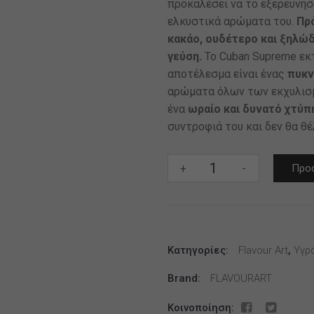
προκαλέσει να το εξερευνήσ
ελκυστικά αρώματα του.
Πρό
κακάο, ουδέτερο και ξηλώδ
γεύση.
Το Cuban Supreme εκτ
αποτέλεσμα είναι ένας
πυκν
αρώματα όλων των εκχυλισμ
ένα
ωραίο και δυνατό χτύπ
συντροφιά του και δεν θα θ
BY
+
-
Προσ
FLAVOURART
100ML
-
CUBAN
Κατηγορίες:
SUPREME
Flavour Art
,
Υγρ
(ΕΚΛΕΚΤΟΣ
Brand:
FLAVOURART
ΚΑΠΝΟΣ
ΠΟΥΡΟΥ
Κοινοποίηση: