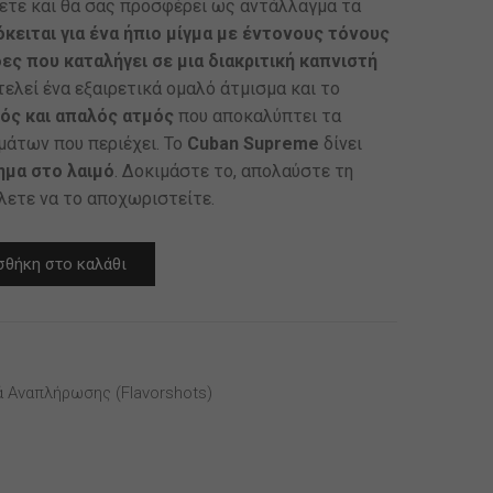
ετε και θα σας προσφέρει ως αντάλλαγμα τα
κειται για ένα ήπιο μίγμα με έντονους τόνους
ες που καταλήγει σε μια διακριτική καπνιστή
ελεί ένα εξαιρετικά ομαλό άτμισμα και το
ός και απαλός ατμός
που αποκαλύπτει τα
άτων που περιέχει. Το
Cuban Supreme
δίνει
ημα στο λαιμό
. Δοκιμάστε το, απολαύστε τη
έλετε να το αποχωριστείτε.
θήκη στο καλάθι
ά Αναπλήρωσης (flavorshots)