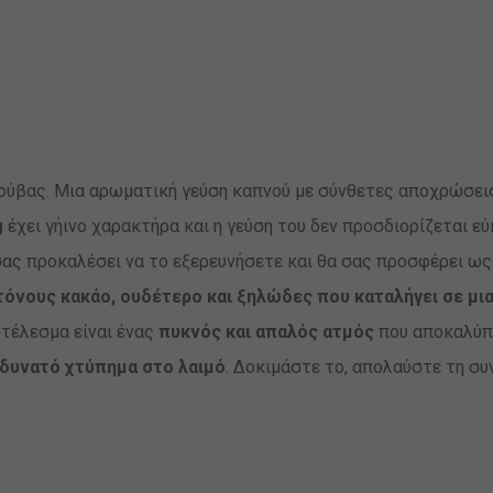
&
ΚΑΚΑΟ)
ποσότητα
ούβας. Μια αρωματική γεύση καπνού με σύνθετες αποχρώσεις 
g
έχει γήινο χαρακτήρα και η γεύση του δεν προσδιορίζεται εύ
α σας προκαλέσει να το εξερευνήσετε και θα σας προσφέρει 
 τόνους κακάο, ουδέτερο και ξηλώδες που καταλήγει σε μια
οτέλεσμα είναι ένας
πυκνός και απαλός ατμός
που αποκαλύπ
 δυνατό χτύπημα στο λαιμό
. Δοκιμάστε το, απολαύστε τη συ