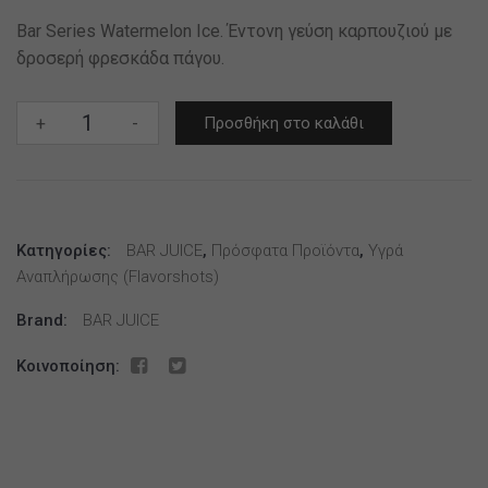
Bar Series Watermelon Ice. Έντονη γεύση καρπουζιού με
δροσερή φρεσκάδα πάγου.
Bar
+
-
Προσθήκη στο καλάθι
Series
Watermelon
Ice
20ml/120ml
Κατηγορίες:
ποσότητα
BAR JUICE
,
Πρόσφατα Προϊόντα
,
Υγρά
Αναπλήρωσης (flavorshots)
Brand:
BAR JUICE
Κοινοποίηση: