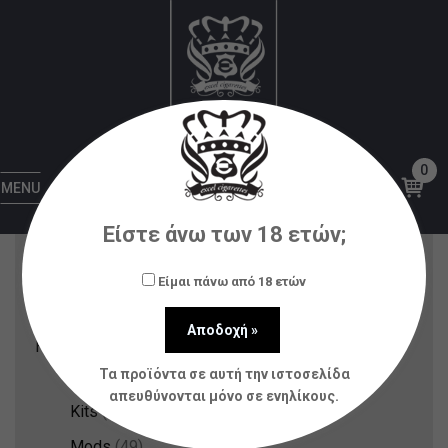
Ηλεκτρονικά Τσιγάρα
Αρχική
Ηλεκτρονικά Τσιγάρα
Σελίδα 5
0
Κατηγορίες Προϊόντων
MENU
Είστε άνω των 18 ετών;
Nicotine Pouches & Strips
(12)
Αξεσουάρ
(80)
Είμαι πάνω από 18 ετών
Ατμοποιητές
(21)
Ηλεκτρονικά Τσιγάρα
(148)
Τα προϊόντα σε αυτή την ιστοσελίδα
Disposable
(33)
απευθύνονται μόνο σε ενηλίκους.
Kits
(13)
Mods
(49)