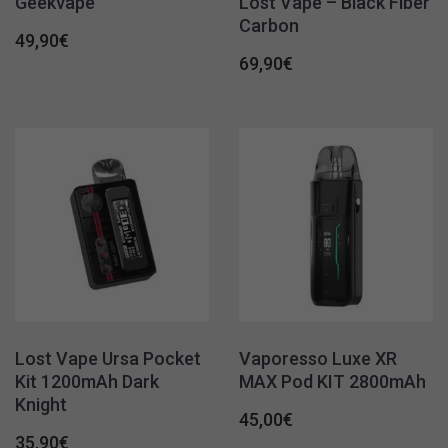
Geekvape
Lost Vape – Black Fiber
Carbon
49,90
€
69,90
€
Lost Vape Ursa Pocket
Vaporesso Luxe XR
Kit 1200mAh Dark
MAX Pod KIT 2800mAh
Knight
45,00
€
35,90
€