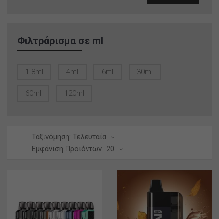
τιμή
τιμή
Φιλτράρισμα σε ml
1.8ml
4ml
6ml
30ml
60ml
120ml
Ταξινόμηση: Τελευταία
Εμφάνιση Προϊόντων
20