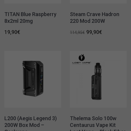
TITAN Blue Raspberry
Steam Crave Hadron
8x2ml 20mg
220 Mod 200W
Original
Η
19,90
€
99,90
€
114,95
€
price
τρέχουσα
was:
τιμή
114,95€.
είναι:
99,90€.
L200 (Aegis Legend 3)
Thelema Solo 100w
200W Box Mod –
Centaurus Vape Kit