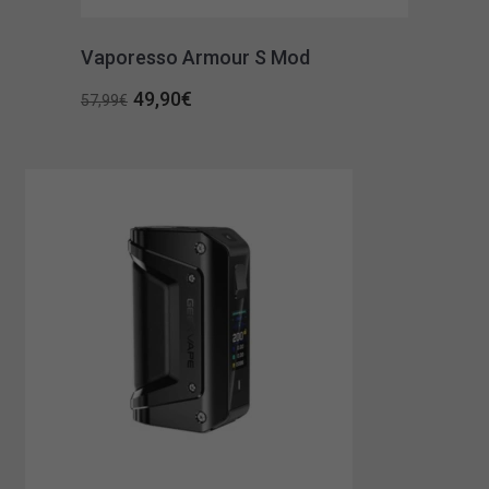
Vaporesso Armour S Mod
Original
Η
49,90
€
57,99
€
price
τρέχουσα
was:
τιμή
57,99€.
είναι:
49,90€.