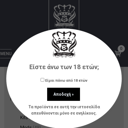
Ηλεκτρονικά Τσιγάρα
Αρχική
Ηλεκτρονικά Τσιγάρα
Σελίδα 3
0
Κατηγορίες Προϊόντων
MENU
Είστε άνω των 18 ετών;
Nicotine Pouches & Strips
(12)
Αξεσουάρ
(80)
Είμαι πάνω από 18 ετών
Ατμοποιητές
(21)
Ηλεκτρονικά Τσιγάρα
(148)
Τα προϊόντα σε αυτή την ιστοσελίδα
Disposable
(33)
απευθύνονται μόνο σε ενηλίκους.
Kits
(13)
Mods
(49)