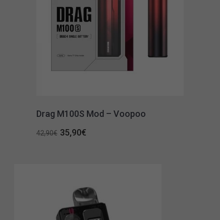
Drag M100S Mod – Voopoo
Original
Η
35,90
€
42,90
€
price
τρέχουσα
was:
τιμή
42,90€.
είναι:
35,90€.