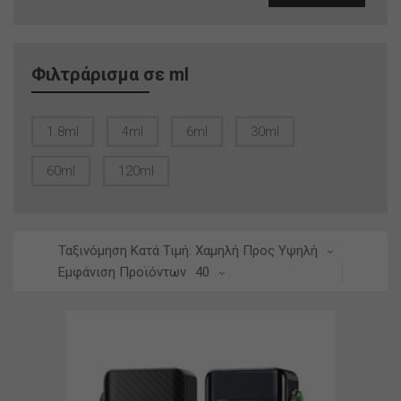
τιμή
τιμή
Φιλτράρισμα σε ml
1.8ml
4ml
6ml
30ml
60ml
120ml
Ταξινόμηση Κατά Τιμή: Χαμηλή Προς Υψηλή
Εμφάνιση Προϊόντων
40